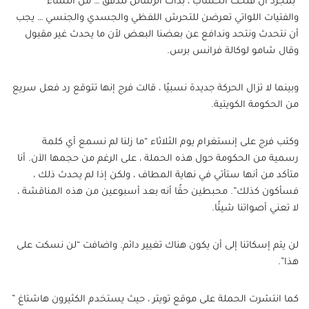
“بمجرد أن فتحت الحساب ، بدأت الرسائل تتدفق … من النساء
والفتيات اللواتي تعرضن للتحرش اللفظي والجسدي والجنسي … يجب
أن نتحدث ونتحد وندافع عن بعضنا البعض لأن ما يحدث غير مقبول
وقال شامو لوكالة فرانس برس.
وبينما لا تزال الحركة جديدة نسبيًا ، قالت فرج إنها تتوقع رد فعل سريع
من الحكومة الكويتية.
وكتب فرج على إنستغرام يوم الثلاثاء “ما زلنا لم نسمع أي كلمة
رسمية من الحكومة حول هذه الحملة ، على الرغم من حجمها الآن. أنا
متأكد من أنها ستأتي في نهاية المطاف ، ولكن إذا لم يحدث ذلك ،
فسأكون كذلك”. محبطين حقًا أنه بعد أسبوعين من هذه المناقشة ،
لا تعني أصواتنا شيئًا.
لن يتم إسكاتنا إلى أن يكون هناك تغيير دائم. واضافت “لن نسكت على
هذا”.
كما انتشرت الحملة على موقع تويتر ، حيث يستخدم الكثيرون هاشتاغ ”