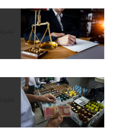
تصرف ا
عقوبة 