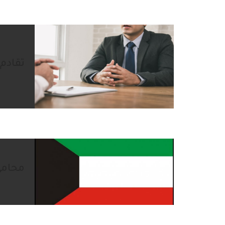
تقادم 
محامي 