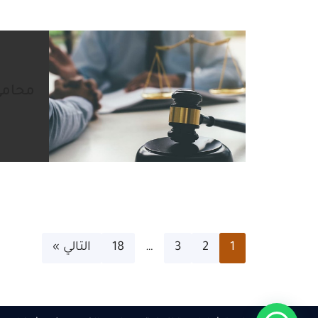
محامي
1
2
3
…
18
التالي »