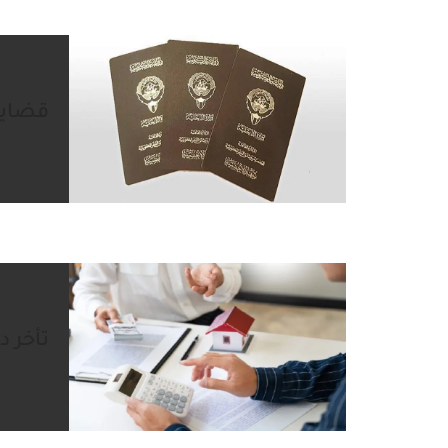
قضايا
تأخر د