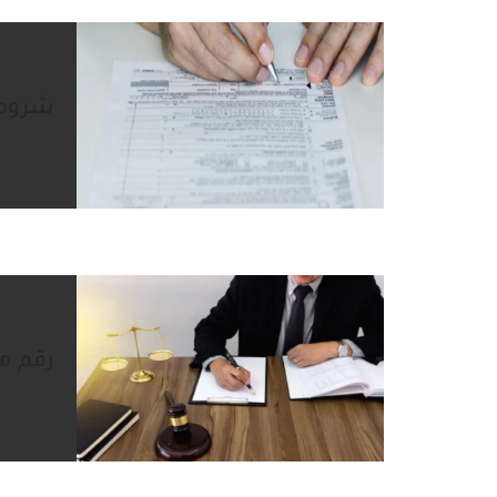
شروط 
رقم م