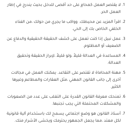
لا يقتصر العمل كمحامٍ على حد أقصى للدخل بحيث يندرج في إطار
العمل الحر.
اقرأ المزيد عن محيطك. وواكب ما يجري من حولك ،من الفناء
الخلفي الخاص بك إلى الحي.
عمل نبيل إذا كنت تعمل على كشف الحقيقة الحقيقية والدفاع عن
الضعيف أو المظلوم.
المساعدة في العدالة قليلاً ،ولو قليلاً ،لإبراز الحقيقة وتحقيق
العدالة.
مهنة المحاماة لا تقتصر على التقاعد. يمكنك العمل في مجالات
أخرى إلى جانب القانون المهني ،مثل العقارات والمطاعم وغيرها
الكثير.
تمنحك معرفة القانون القدرة على التغلب على عدد من الصعوبات
والمشكلات المحتملة التي يجب تجنبها.
أستاذ القانون هو وضع اجتماعي يسمح لك باستخدام آلية قانونية
لكل معتد ،مما يجعل الجمهور يحترمك ويخشى الأشرار منك.