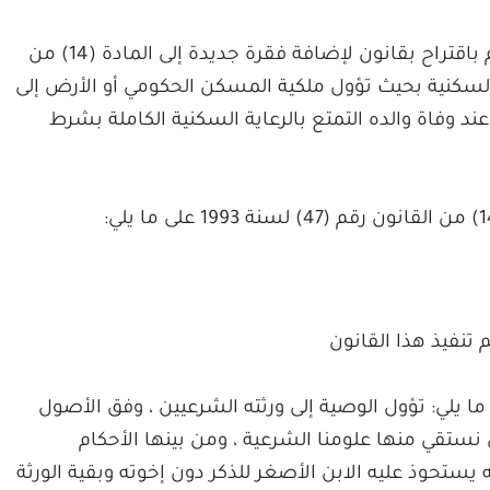
أعلن وزير العمل والشؤون الاجتماعية أنه تقدم باقتراح بقانون لإضافة فقرة جديدة إلى المادة (14) من
1993 في شأن الرعاية السكنية بحيث تؤول ملكية المسكن الحكومي أو الأرض إلى
د وفاة والده التمتع بالرعاية السكنية الكاملة بشرط
نفيذ هذا القانون
ا يلي: تؤول الوصية إلى ورثته الشرعيين ، وفق الأصول
ي نستقي منها علومنا الشرعية ، ومن بينها الأحكام
 يستحوذ عليه الابن الأصغر للذكر دون إخوته وبقية الورثة