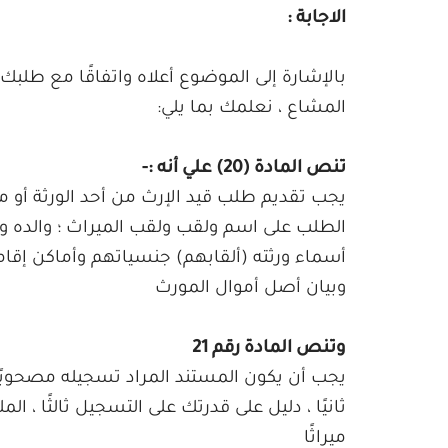
الاجابة :
بالإشارة إلى الموضوع أعلاه واتفاقًا مع طلب
المشاع ، نعلمك بما يلي:
تنص المادة (20) علي أنه :-
يجب تقديم طلب قيد الإرث من أحد الورثة أ
الطلب على اسم ولقب ولقب الميراث ؛ والده وجد
أسماء ورثته (ألقابهم) جنسياتهم وأماكن إقامته
وبيان أصل أموال المورث
وتنص المادة رقم 21
يجب أن يكون المستند المراد تسجيله مصحوبًا با
ثانيًا ، دليل على قدرتك على التسجيل ثالثًا ، ا
ميراثًا