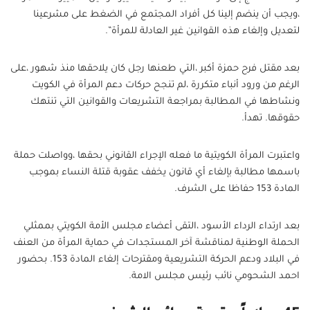
،ويجب أن ينضم إلينا كل أفراد المجتمع في الضغط على مشرعينا
لتعديل وإلغاء هذه القوانين غير العادلة للمرأة”.
بعد مقتل فرح حمزة أكبر ،التي طعنها رجل كان يلاحقها منذ شهور ،على
الرغم من ورود أنباء متكررة ،لم تنجح حركات دعم المرأة في الكويت
ونشاطها في المطالبة بمراجعة التشريعات والقوانين التي تنتهك
حقوقها. تهدأ.
واعتبرت المرأة الكويتية ما فعله الإجراء القانوني بحقها ،وواصلت حملة
باسمها مطالبة بإلغاء أي قانون يخفف عقوبة قتلة النساء بموجب
المادة 153 حفاظا على الشرف.
بعد ارتداء الرداء الأسود ،التقى أعضاء مجلس الأمة الكويتي بممثلي
الحملة الوطنية لمناقشة آخر المستجدات في حماية المرأة من العنف
في البلاد ودعم الحركة التشريعية ومقترحات إلغاء المادة 153. بحضور
احمد الشحومي نائب رئيس مجلس الامة.