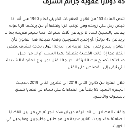
45 دولاراً عقوبة جرائم الشرف
تنص المادة 153 من قانون العقوبات الكويتي لعام 1960 على أنه إذا
قبض رجل على زوجته وهي ترتكب الزنا وقتلها أو من يرتكبها الزنا ،فإنه
يعاقب بالسجن لمدة لا تزيد عن ثلاث سنوات. كما سيتم تغريمه بما لا
يزيد عن 45 دولارًا ،أو إحدى العقوبتين وهما: صياغة هذا القانون كأن
القانون يشرع لقتل الرجل قريبه من الدرجة الأولى بحجة الشرف ،بغض
النظر عما إذا كانت القضية متعلقة بهذا السبب أم لا. من خلال
صياغتها ،تصبح فرصة لارتكاب جريمة القتل دون ردع العقوبة الشديدة
التي ترقى إلى القصاص على القتل.
خلال الفترة من كانون الثاني 2019 إلى تشرين الثاني 2019 ،سجلت
الأجهزة الأمنية 65 بلاغاً عن اعتداءات على نساء في قضايا تتعلق
بالسلوك والأخلاق.
ولفتت المصادر إلى أنه بالرغم من أن هذه الجرائم هي من بين القضايا
الصامتة ،فقد وردت تقارير عديدة من مواطنين وخليجيين ومقيمين في
الكويت.