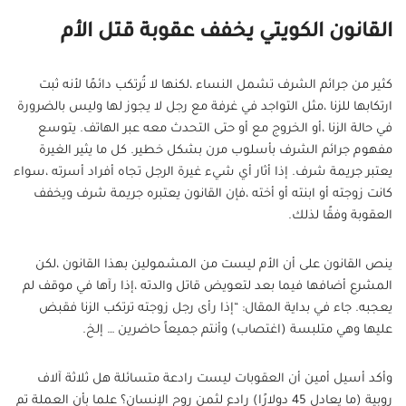
القانون الكويتي يخفف عقوبة قتل الأم
كثير من جرائم الشرف تشمل النساء ،لكنها لا تُرتكب دائمًا لأنه ثبت
ارتكابها للزنا ،مثل التواجد في غرفة مع رجل لا يجوز لها وليس بالضرورة
في حالة الزنا ،أو الخروج مع أو حتى التحدث معه عبر الهاتف. يتوسع
مفهوم جرائم الشرف بأسلوب مرن بشكل خطير. كل ما يثير الغيرة
يعتبر جريمة شرف. إذا أثار أي شيء غيرة الرجل تجاه أفراد أسرته ،سواء
كانت زوجته أو ابنته أو أخته ،فإن القانون يعتبره جريمة شرف ويخفف
العقوبة وفقًا لذلك.
ينص القانون على أن الأم ليست من المشمولين بهذا القانون ،لكن
المشرع أضافها فيما بعد لتعويض قاتل والدته ،إذا رآها في موقف لم
يعجبه. جاء في بداية المقال: “إذا رأى رجل زوجته ترتكب الزنا فقبض
عليها وهي متلبسة (اغتصاب) وأنتم جميعاً حاضرين … إلخ.
وأكد أسيل أمين أن العقوبات ليست رادعة متسائلة هل ثلاثة آلاف
روبية (ما يعادل 45 دولارًا) رادع لثمن روح الإنسان؟ علما بأن العملة تم