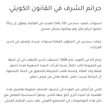
جرائم الشرف في القانون الكويتي
لسنوات ،تابعت سندس (53 عامًا) العديد من القضايا ،وتقول إن رجالًا
ارتكبوا جرائم قتل ولم يعاقبوا بشكل صحيح .
عملت سندس في الشؤون العامة لسنوات عديدة ،وتعمل في إحدى
الوزارات.
تتذكر أنه في الكويت عام 2006 ،اشتبهت إحدى الأمهات في أن ابنتها
غير المتزوجة كانت حاملاً ،عندما لم تأت الدورة الشهرية لعدة أشهر.
قتلها والد الفتاة. وعندما قامت الشرطة بالتحقيق في الجثة ،اكتشفوا
أن الشابة ليست حامل ،لكنها تعاني من مرض خطير.
لكنني لم أتمكن من العودة إلى أرشيف الصحف لمعرفة تفاصيل هذه
القضية ،أو أشياء أخرى أبلغ عنها الناس. ونظراً لحساسية التعامل مع
مثل هذه الموضوعات في المجتمع الكويتي ،فقد تجنب الإعلام المحلي