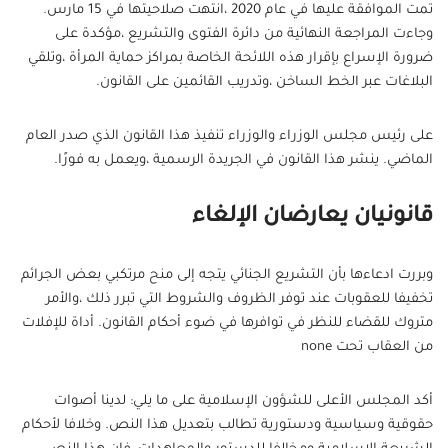
تمت الموافقة عليها في عام 2020 ،انتهت صلاحيتها في 15 مارس.
وجاءت المراجعة النهائية من دائرة الفتوى والتشريع ،مؤكدة على
ضرورة الإسراع بإقرار هذه اللائحة الخاصة بمراكز حماية المرأة ،وتلقي
البلاغات عبر الخط الساخن ،وتدريب القائمين على القانون.
على رئيس مجلس الوزراء والوزراء تنفيذ هذا القانون الذي صدر العام
الماضي. ينشر هذا القانون في الجريدة الرسمية ،ويعمل به فورًا.
قانونيان يعارضان الإلغاء
وبررت ادعاءها بأن التشريع الجنائي يتجه إلى منح مرتكبي بعض الجرائم
تخفيفا للعقوبات عند توفر الظروف والشروط التي تبرر ذلك ،والأمر
متروك للقضاء للنظر في توافرها في ضوء أحكام القانون. أداة للإفلات
من العقاب تحت none
أكد المجلس الأعلى للشؤون الإسلامية على ما يلي: لدينا أصوات
حقوقية وسياسية ودستورية تطالب بتعديل هذا النص. وخلافا لأحكام