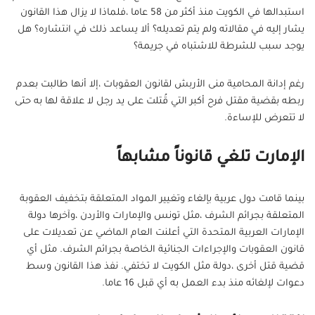
استبدالها في الكويت منذ أكثر من 58 عاما ،فلماذا لا يزال هذا القانون
يشار إليه في مقالاته ولم يتم تعديله؟ ألا يساعد ذلك في انتشاره؟ هل
يوجد سبب للشرطة للاشتباه في جريمة؟
رغم إدانة المحامية منى الأربش لقانون العقوبات ،إلا أنها طالبت بعدم
ربطه بقضية مقتل فرح أكبر التي قُتلت على يد رجل لا علاقة لها به حتى
لا تتعرض للإساءة.
الإمارت تلغي قانوناً مشابهاً
بينما قامت دول عربية بإلغاء وتغيير المواد المتعلقة بتخفيف العقوبة
المتعلقة بجرائم الشرف ،مثل تونس والإمارات والأردن ،وآخرها دولة
الإمارات العربية المتحدة التي أعلنت العام الماضي عن تعديلات على
قانون العقوبات والإجراءات الجنائية الخاصة بجرائم الشرف. مثل أي
قضية قتل أخرى ،دولة مثل الكويت لا تختفي. نفذ هذا القانون وسط
دعوات لإلغائه منذ بدء العمل به أي قبل 16 عاما.