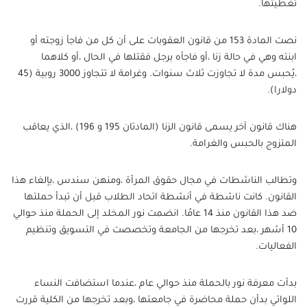
تغطيتها.
نصت المادة 153 من قانون العقوبات على أن كل من فاجأ زوجته أو
ابنته وهي في حالة زنا ،أو فاجأه برجل فقتلها في الحال ،أو كلاهما
،يُحبس مدة لا تجاوزت ثلاث سنوات. وغرامة لا تتجاوز 3000 روبية (45
دولارا).
هناك قانون آخر يسمى قانون الزنا (المادتان 195 و 196) ،الذي يعاقب
المتزوج بالحبس والغرامة.
وتطالب الناشطات في مجال حقوق المرأة ،ومنهن سندس ،بإلغاء هذا
القانون. كانت ناشطة في أنشطة اتحاد الطلاب قبل أن تبدأ حملتها
ضد هذا القانون منذ 14 عامًا. انضمت نور المخلد إلى الحملة منذ حوالي
10 أشهر ،بعد تخرجها من الجامعة وتخصصت في التسويق وتنظيم
الفعاليات.
بدأت معرفة نور بالحملة منذ حوالي عام ،عندما استضافت النساء
اللواتي بدأن حملة محاضرة في جامعتها ،وبعد تخرجها من الكلية قررت