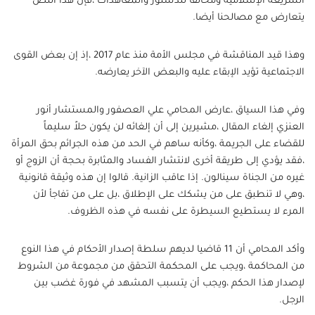
الشريعة الإسلامية ومخالفا للدستور والمعاهدات ،فإن هذا النص
يتعارض مع مصالحنا أيضا.
وهذا قيد المناقشة في مجلس الأمة منذ عام 2017 ،إذ إن بعض القوى
الاجتماعية تؤيد الإبقاء عليه والبعض الآخر يعارضه.
وفي هذا السياق ،عارض المحامي علي العصفور والمستشار أنور
العنزي إلغاء المقال ،مشيرين إلى أن إلغائه لن يكون حلاً سليماً
للقضاء على الجريمة ،وكأنه ساهم في الحد من هذه الجرائم بحق المرأة
،فقد يؤدي إلى طريقة أخرى لانتشار الفساد والمثابرة بحجة أن الزوج أو
غيره من الجناة سينالون. إذا عاقب الزانية. قالوا إن هذه وثيقة قانونية
،وهي لا تنطبق على من يشكك على الإطلاق ،بل على من تفاجأ لأن
المرء لا يستطيع السيطرة على نفسه في هذه الظروف.
وأكد المحامي أن 11 قاضيا لديهم سلطة إصدار الأحكام في هذا النوع
من المحاكمة ،ويجب على المحكمة التحقق من مجموعة من الشروط
لإصدار هذا الحكم ،ويجب أن يتسبب المشهد في فورة غضب بين
الرجل.