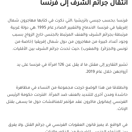
انتقال جرائم الشرف إلى فرنسا
فرنسا ،بحسب جيسي باتريشيا ،التي ذكرت في كتابها مهاجرون شمال
إفريقيا في فرنسا: الاندماج والتغيير الصادر عام 1995 ،هي دولة غربية
مرتبطة بجرائم الشرف والعنف المرتبط بالجنس خارج الزواج بسبب
وجود أعداد كبيرة من مهاجرون من دول شمال إفريقيا (خاصة من
تونس والجزائر). والمغرب) ،حيث تحدث جرائم الشرف بين الأقليات.
تشير التقارير إلى مقتل ما لا يقل عن 126 امرأة في فرنسا على يد
أزواجهن خلال عام 2019.
وانطلاقا من هذا الوضع خرجت مجموعة من النساء في مظاهرة
حاشدة ومدن أخرى للتنديد بالعنف ضد المرأة. اقترحت حكومة الرئيس
الفرنسي إيمانويل ماكرون عقد مؤتمر للمناقشات حول ما يسمى بقتل
الإناث.
في الواقع ،لا يميز قانون العقوبات الفرنسي في جرائم القتل ،ولا يفرق