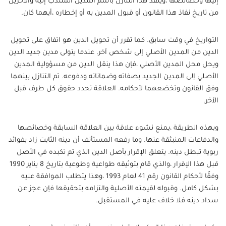
إليها وخصائصها ،وينفذ هذا التنازل باسم المدين المنتدب إليه والآخرين
من تاريخ نفاذ هذا القانون أو قبول المدين به أو إخطاره ،أيهما كان.
التواريخ في وقت سابق. كما تقرر أن تحويل الدين هو اتفاق على تحويل
الدين من المدين الأصلي إلى شخص آخر. عندما يتولى مدين جديد الدين
ويحل محل المدين الأصلي ،فإن هذا ينقل الدين من مسؤولية المدين
الأصلي إلى المدين الجديد بصفاته وضماناته ودفوعه. تم التنازل بينهما
وفق القانون وتخضعهما لأحكامه. العلاقة تحدد حقوق كل طرف قبل
الآخر.
وبهذه الطريقة ،يمنع نشوء علاقة بين العلاقة السابقة وخصائصها
والدفاعات المنبثقة عنها. وما رفعه المستأنف أن دينه الثابت زاد بفوائد
ربوية تبطل دينه. يتعلق الإقرار بأصل الدين الذي تم تكبده في الأصل
قبل هذا الإقرار ،والذي قام بتوثيقه طواعية وطوعية بتاريخ 8 يناير 1990
وفقًا لأحكام القانون رقم 41 لعام 1993 ،وهذا يتطلب الموافقة عليه
بشكل كامل. وقبوله لقيمته الأصلية والتزامه بتحقيقها فإن عجز عن
سداد دينه فلا خلاف عليه في المستقبل.