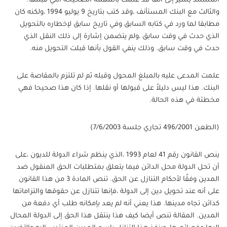
المستند يشير إلى أنها قد علمت بالمهمة الصحيحة التي قبلتها.
والثالث مع البنك المستأنف ،وقد كتب بتاريخ 9 يوليو 1994 ،ولكنه كان
مطابقا لما ورد في كتابه السابق وفي تاريخ سابق لإخطاره بالتحويل
الذي حدث في وقت سابق ،ولم يتضمن إشارة إلى ذلك النقل الذي
حدث في وقت سابق. وذلك ينفي القول بأنها قبلت التحويل منه.
علمت المدعى عليه بالمبلغ المحول وقبله ثم لم تلتزم بالمقاصة على
البنك. هذا ليس دليلاً على قبولها أو نقلها. إذا كان هذا صحيحا فهي
مخطئة في هذه الحالة.
(الطعن 496/2001 تجاري جلسة 7/6/2003)
ينص القانون رقم 41 لعام 1993 ،الذي ينظم شراء الدولة للديون ،على
أن تحل الدولة محل الدائن فيما يتعلق بمتطلبات الحق المنقول ضد
المدين وفقًا لأحكام التنازل عن الحق. تنص المادة 3 من هذا القانون
على أنه عند تحويل دين إلى الدولة ،فإنها تتنازل عن حقوقها والتزاماتها
كدائن تجاه مدينها. هذا يعني أنه لم يعد بإمكانه طلب أي دفعة من
المدين. المقالة تنص أيضا كيف هذا ينتقل هذا الحق إلى الدولة المحال