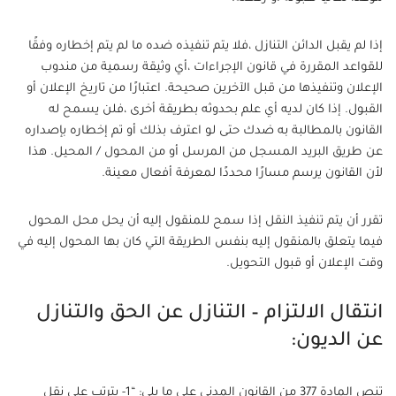
إذا لم يقبل الدائن التنازل ،فلا يتم تنفيذه ضده ما لم يتم إخطاره وفقًا
للقواعد المقررة في قانون الإجراءات ،أي وثيقة رسمية من مندوب
الإعلان وتنفيذها من قبل الآخرين صحيحة. اعتبارًا من تاريخ الإعلان أو
القبول. إذا كان لديه أي علم بحدوثه بطريقة أخرى ،فلن يسمح له
القانون بالمطالبة به ضدك حتى لو اعترف بذلك أو تم إخطاره بإصداره
عن طريق البريد المسجل من المرسل أو من المحول / المحيل. هذا
لأن القانون يرسم مسارًا محددًا لمعرفة أفعال معينة.
تقرر أن يتم تنفيذ النقل إذا سمح للمنقول إليه أن يحل محل المحول
فيما يتعلق بالمنقول إليه بنفس الطريقة التي كان بها المحول إليه في
وقت الإعلان أو قبول التحويل.
انتقال الالتزام – التنازل عن الحق والتنازل
عن الديون:
تنص المادة 377 من القانون المدني على ما يلي: “1- يترتب على نقل