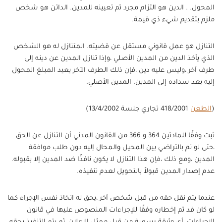
المحول. . الدين هو التزام مجرد تم تعيينه للمدين. الدائن هو شخص
ملزم بتقديم شيء ذي قيمة.
التنازل هو عمل قانوني مستقل عن قضيته. المتنازل له هو الشخص
الذي يأخذ الدين من المدين الأصلي ،وإذا تنازل المدين عن دينه إلى
طرف آخر ،وليس عليه دين ،فإن ذلك الطرف الآخر يعيد المبلغ المحول
إليه بعد سداده إلى المدين. المدين الأصلي.
(
الطعن
418/2001 تجاري جلسة 13/4/2002)
ثبت وفقًا للمادتين 364 و 366 من القانون المدني أن التنازل عن الحق
،حتى لو تم بالتراضي بين المحيل والمحال إليه دون طلب موافقة
المدين ،ومع ذلك ،فإن هذا التنازل لا يكون نافذًا ضد المدين إلا بقبوله.
عدم إصدار المدين قبولاً بالتحويل لعدم تنفيذه.
عندما يتم نقل حقه من قبل شخص آخر ،يحق له اتخاذ نفس الإجراء كما
لو كان قد تم إخطاره وفقًا للإجراءات المنصوص عليها في قانون