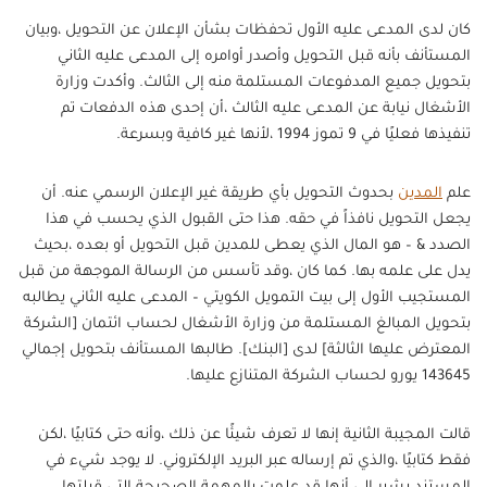
كان لدى المدعى عليه الأول تحفظات بشأن الإعلان عن التحويل ،وبيان
المستأنف بأنه قبل التحويل وأصدر أوامره إلى المدعى عليه الثاني
بتحويل جميع المدفوعات المستلمة منه إلى الثالث. وأكدت وزارة
الأشغال نيابة عن المدعى عليه الثالث ،أن إحدى هذه الدفعات تم
تنفيذها فعليًا في 9 تموز 1994 ،لأنها غير كافية وبسرعة.
علم
المدين
بحدوث التحويل بأي طريقة غير الإعلان الرسمي عنه. أن
يجعل التحويل نافذاً في حقه. هذا حتى القبول الذي يحسب في هذا
الصدد & – هو المال الذي يعطى للمدين قبل التحويل أو بعده ،بحيث
يدل على علمه بها. كما كان ،وقد تأسس من الرسالة الموجهة من قبل
المستجيب الأول إلى بيت التمويل الكويتي – المدعى عليه الثاني يطالبه
بتحويل المبالغ المستلمة من وزارة الأشغال لحساب ائتمان [الشركة
المعترض عليها الثالثة] لدى [البنك]. طالبها المستأنف بتحويل إجمالي
143645 يورو لحساب الشركة المتنازع عليها.
قالت المجيبة الثانية إنها لا تعرف شيئًا عن ذلك ،وأنه حتى كتابيًا ،لكن
فقط كتابيًا ،والذي تم إرساله عبر البريد الإلكتروني. لا يوجد شيء في