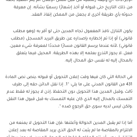
الإجراءات ،أي وثيقة رسمية من قبل ممثل الإعلان ،ثم يتم التنفيذ بحقه
من ذلك التاريخ حتى قبوله أو أخذ إشعارًا رسميًا بشأنه. إن معرفة
حدوثه بأي طريقة أخرى لا يجعل من الممكن إنفاذ العقد.
يكون التنازل نافذ المفعول تجاه المدين حتى لو أقر به (وهو مطلب
قانوني) أو إذا تم إخطاره بإصداره عن طريق البريد المسجل (مطلب
قانوني) ،لأنه عندما يرسم القانون مسارًا محددًا لمعرفة شيء معين.
فعل ،لا يجوز التذرع بعلمه إلا بهذه الطريقة. المحيل فيما يتعلق
بالمحال إليه له نفس حق المحال إليه.
في الحالة التي كان فيها وقت إعلان التحويل أو قبوله ،ينص نص المادة
431 من القانون المدني على ما يلي: “1. إذا نقل الدائن حقه إلى طرف
ثالث ،وقبل المدين هذا التحويل دون التحفظ ،إذن لا يجوز له فقط عدم
التمسك بالمحال إليه الذي كان عليه التمسك به قبل قبول هذا النقل
،ولكن ليس لديه سوى حق الرجوع ضده “.
أما إذا لم يقبل المدين الحوالة وأعلنها ،فإن هذا التحويل لا يمنعه من
الالتزام بالمقاصة ما لم يثبت له الحق الذي يريد المقاصة له بعد إعلان