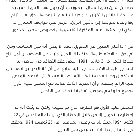
التنازل “. يجب أن تتم المقاصة فقط لصالح حق المدين. لا يجوز ربط أي
جزء من الدين بحق المحال إليه ،ويجب أن يكون لهذا الحق الأسبقية
على حق الدائنين الآخرين. وبمجرد استيفاء شروطها ،يحق له الالتزام
بها وعدم تحويلها إلى دائنين آخرين. احرص على مواجهة المتنازل له
،الذي تم الكشف عنه بالمذكرة التفسيرية ،بخصوص النص المذكور.
قل “إذا أعلن المدين عن التحويل ،فهذا لا يعني أنه قبل المقاصة ومن
ثم يحق له الاحتفاظ بها”. منذ ذلك الحين ،وثبت من الصحف أن أول نزاع
ضدها انتهى في 3 مارس 1991 ، ينص عقد التعاقد من الباطن بين
المدعى عليه الثالث والمدعى عليه الرابع على أن كلا الطرفين اتفقا على
استكمال وصيانة مستشفى الأمراض النفسية التي قدمها المدعى
عليه الرابع بصفته ،وأن الطرف الثالث تعاقد مع المدعى عليه الأول
لجميع حقوقهم بموجب اتفاقية التعاقد من الباطن.
المدعى عليه الأول هو الطرف الذي تم تعيينه ،ولكن لم يثبت أنه تم
إخطاره بالتحويل إلا من خلال الإخطار الذي أرسله المنافس في 22
أكتوبر 1994 ،حيث بادرت بإعلان المنافس في 23 نوفمبر 1994 ،وحقها
في الالتزام بإجراءات التخليص قبل التنازل.