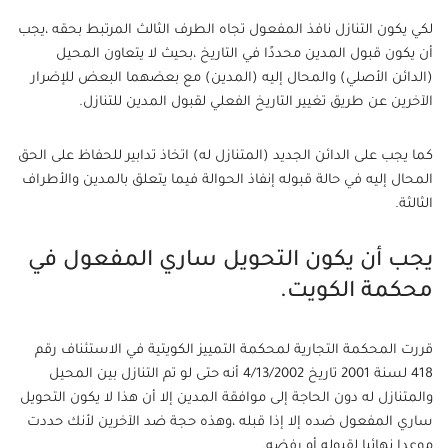
لكي يكون التنازل نافذ المفعول تجاه الطرف الثالث المرتبط بحقه ،يجب
أن يكون قبول المدين محددًا في التاريخ ،بحيث لا يتعاون المحيل
(الدائن الأصلي) والمحال إليه (المدين) مع بعضهما البعض للإضرار
الآخرين عن طريق تغيير التاريخ الفعلي لقبول المدين للتنازل.
كما يجب على الدائن الجديد (المتنازل له) اتخاذ تدابير للحفاظ على الحق
المحال إليه في حالة قبوله إنفاذ الحوالة فيما يتعلق بالمدين والأطراف
الثالثة.
يجب أن يكون التحويل ساري المفعول في
محكمة الكويت.
قررت المحكمة التجارية لمحكمة التمييز الكويتية في الاستئناف رقم
418 لسنة 2001 تاريخ 4/13/2002 أنه حتى لو تم التنازل بين المحيل
والمتنازل له دون الحاجة إلى موافقة المدين إلا أن هذا لا يكون التحويل
ساري المفعول ضده إلا إذا قبله ،وهذه حجة ضد الآخرين لأنك حددت
موعدا نهائيا لقبوله أو رفضه.