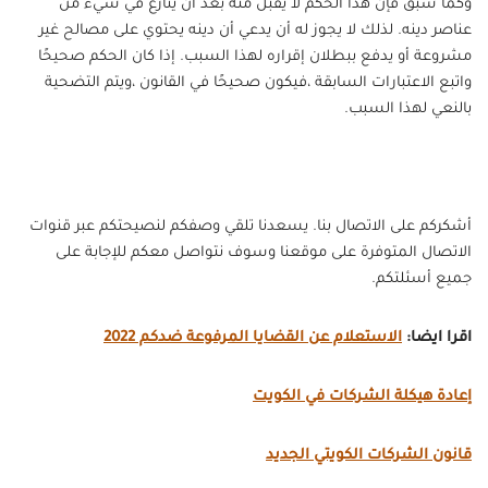
وكما سبق فإن هذا الحكم لا يقبل منه بعد أن ينازع في شيء من
عناصر دينه. لذلك لا يجوز له أن يدعي أن دينه يحتوي على مصالح غير
مشروعة أو يدفع ببطلان إقراره لهذا السبب. إذا كان الحكم صحيحًا
واتبع الاعتبارات السابقة ،فيكون صحيحًا في القانون ،ويتم التضحية
بالنعي لهذا السبب.
أشكركم على الاتصال بنا. يسعدنا تلقي وصفكم لنصيحتكم عبر قنوات
الاتصال المتوفرة على موقعنا وسوف نتواصل معكم للإجابة على
جميع أسئلتكم.
اقرا ايضا:
الاستعلام عن القضايا المرفوعة ضدكم 2022
إعادة هيكلة الشركات في الكويت
قانون الشركات الكويتي الجديد