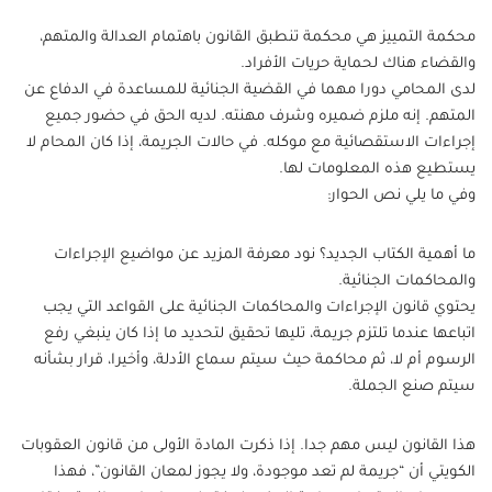
محكمة التمييز هي محكمة تنطبق القانون باهتمام العدالة والمتهم،
والقضاء هناك لحماية حريات الأفراد.
لدى المحامي دورا مهما في القضية الجنائية للمساعدة في الدفاع عن
المتهم. إنه ملزم ضميره وشرف مهنته. لديه الحق في حضور جميع
إجراءات الاستقصائية مع موكله. في حالات الجريمة، إذا كان المحام لا
يستطيع هذه المعلومات لها.
وفي ما يلي نص الحوار:
ما أهمية الكتاب الجديد؟ نود معرفة المزيد عن مواضيع الإجراءات
والمحاكمات الجنائية.
يحتوي قانون الإجراءات والمحاكمات الجنائية على القواعد التي يجب
اتباعها عندما تلتزم جريمة، تليها تحقيق لتحديد ما إذا كان ينبغي رفع
الرسوم أم لا، ثم محاكمة حيث سيتم سماع الأدلة، وأخيرا، قرار بشأنه
سيتم صنع الجملة.
هذا القانون ليس مهم جدا. إذا ذكرت المادة الأولى من قانون العقوبات
الكويتي أن “جريمة لم تعد موجودة، ولا يجوز لمعان القانون”، فهذا