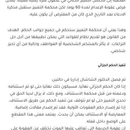
القضية إلى مجلس التمييز الجنائي في غضون فترة زمنية معينة. يمكن
فرض عقوبة الإعدام لمدة 60 يوما، لكن محكمة التمييز ستقبل مذكرة
الادعاء بعد التاريخ الذي كان من المفترض أن يكون عليه.
وهذا يعني أن محكمة التمييز ستحكم في جميع جوانب الحكم. الهدف
من القانون هو تقديم نظام للقواعد التي يمكن تطبيقها من أجل حل
النزاعات. لا يتأثر بالمشاعر الشخصية أو العواطف، وخالية من أي تحيز
شخصي.
تنفيذ الحكم الجزائي
تم فصل الدكتور الشاشال إداريا في حالتين:
إذا كان الحكم الجزائي نهائيا، فسيكون ذلك نهائيا حتى لو تم استئنافه
ودعمته من قبل محكمة الاستئناف. ومع ذلك، لا يزال لدينا الحق في
تحدي التمييز حتى لو لم نتوقف عن تنفيذ الحكم عن طريق الاستئناف.
إذا تم إصدار حكم العقوبات الأولية، فقد تم إصدار مقالات إضافية.
المعارضة أو الاستئناف يمكن أن يحدث. يعتمد معنى هذا المقطع
على الوضع داخل قفله.
إن عقوبة الجريمة التي تعاقب عليها الموت تختلف عن العقوبة على