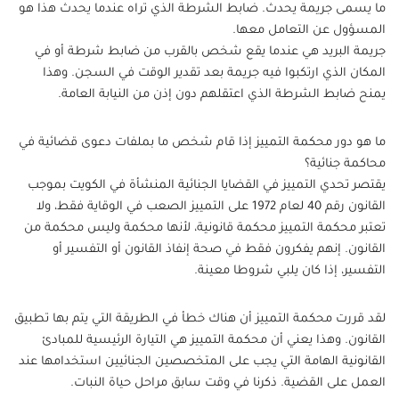
ما يسمى جريمة يحدث. ضابط الشرطة الذي تراه عندما يحدث هذا هو
المسؤول عن التعامل معها.
جريمة البريد هي عندما يقع شخص بالقرب من ضابط شرطة أو في
المكان الذي ارتكبوا فيه جريمة بعد تقدير الوقت في السجن. وهذا
يمنح ضابط الشرطة الذي اعتقلهم دون إذن من النيابة العامة.
ما هو دور محكمة التمييز إذا قام شخص ما بملفات دعوى قضائية في
محاكمة جنائية؟
يقتصر تحدي التمييز في القضايا الجنائية المنشأة في الكويت بموجب
القانون رقم 40 لعام 1972 على التمييز الصعب في الوقاية فقط، ولا
تعتبر محكمة التمييز محكمة قانونية، لأنها محكمة وليس محكمة من
القانون. إنهم يفكرون فقط في صحة إنفاذ القانون أو التفسير أو
التفسير، إذا كان يلبي شروطا معينة.
لقد قررت محكمة التمييز أن هناك خطأ في الطريقة التي يتم بها تطبيق
القانون. وهذا يعني أن محكمة التمييز هي التيارة الرئيسية للمبادئ
القانونية الهامة التي يجب على المتخصصين الجنائيين استخدامها عند
العمل على القضية. ذكرنا في وقت سابق مراحل حياة النبات.