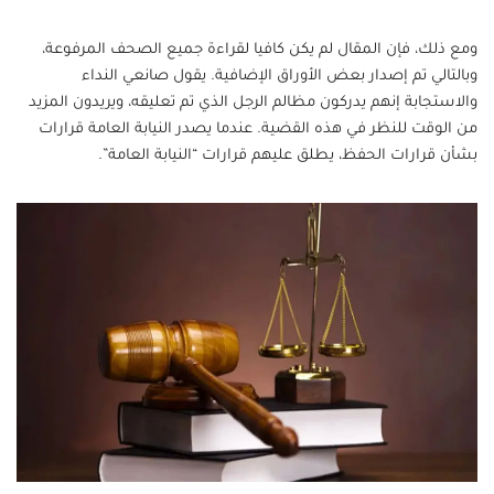
ومع ذلك، فإن المقال لم يكن كافيا لقراءة جميع الصحف المرفوعة،
وبالتالي تم إصدار بعض الأوراق الإضافية. يقول صانعي النداء
والاستجابة إنهم يدركون مظالم الرجل الذي تم تعليقه، ويريدون المزيد
من الوقت للنظر في هذه القضية. عندما يصدر النيابة العامة قرارات
بشأن قرارات الحفظ، يطلق عليهم قرارات “النيابة العامة”.