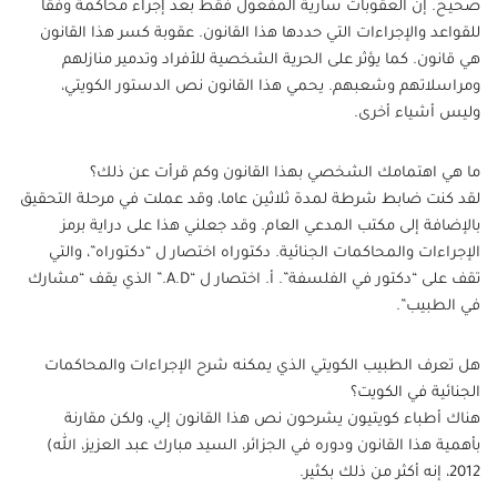
صحيح. إن العقوبات سارية المفعول فقط بعد إجراء محاكمة وفقا
للقواعد والإجراءات التي حددها هذا القانون. عقوبة كسر هذا القانون
هي قانون. كما يؤثر على الحرية الشخصية للأفراد وتدمير منازلهم
ومراسلاتهم وشعبهم. يحمي هذا القانون نص الدستور الكويتي،
وليس أشياء أخرى.
ما هي اهتمامك الشخصي بهذا القانون وكم قرأت عن ذلك؟
لقد كنت ضابط شرطة لمدة ثلاثين عاما، وقد عملت في مرحلة التحقيق
بالإضافة إلى مكتب المدعي العام. وقد جعلني هذا على دراية برمز
الإجراءات والمحاكمات الجنائية. دكتوراه اختصار ل “دكتوراه”، والتي
تقف على “دكتور في الفلسفة”. أ. اختصار ل “A.D.” الذي يقف “مشارك
في الطبيب”.
هل تعرف الطبيب الكويتي الذي يمكنه شرح الإجراءات والمحاكمات
الجنائية في الكويت؟
هناك أطباء كويتيون يشرحون نص هذا القانون إلي، ولكن مقارنة
بأهمية هذا القانون ودوره في الجزائر، السيد مبارك عبد العزيز، الله)
2012، إنه أكثر من ذلك بكثير.